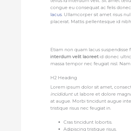
tellus id interdum velit. Sit amet tell
congue eu consequat ac felis donec
lacus
. Ullamcorper sit amet risus nul
placerat. Mattis pellentesque id nibh 
Etiam non quam lacus suspendisse 
interdum velit laoreet
id donec ultri
massa tempor nec feugiat nisl. Nam 
H2 Heading
Lorem ipsum dolor sit amet, consecte
incididunt
ut labore et dolore magna 
at augue. Morbi tincidunt augue int
tristique risus nec feugiat in.
Cras tincidunt lobortis.
Adipiscing tristique risus.