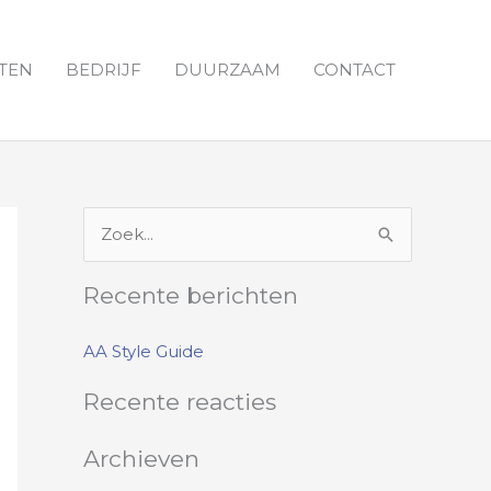
TEN
BEDRIJF
DUURZAAM
CONTACT
Z
o
Recente berichten
e
k
AA Style Guide
n
Recente reacties
a
a
Archieven
r