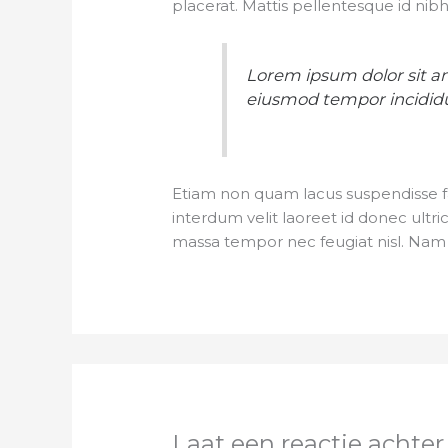
placerat. Mattis pellentesque id nibh 
Lorem ipsum dolor sit am
eiusmod tempor incididu
Etiam non quam lacus suspendisse f
interdum velit laoreet id donec ultri
massa tempor nec feugiat nisl. Nam 
Laat een reactie achter