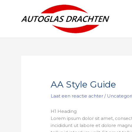
Ga
naar
de
inhoud
AA Style Guide
Laat een reactie achter
/
Uncategor
H1 Heading
Lorem ipsum dolor sit amet, consect
incididunt ut labore et dolore magna 