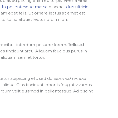
us cras adipiscing enim eu turpis. Viverra vitae
.
In pellentesque massa
placerat
duis ultricies
lam eget felis. Ut ornare lectus sit amet est
tortor id aliquet lectus proin nibh.
faucibus interdum posuere lorem.
Tellus id
ces tincidunt arcu. Aliquam faucibus purus in
aliquam sem et tortor.
tur adipiscing elit, sed do
eiusmod tempor
aliqua. Cras tincidunt lobortis feugiat vivamus
erdum velit euismod in pellentesque. Adipiscing