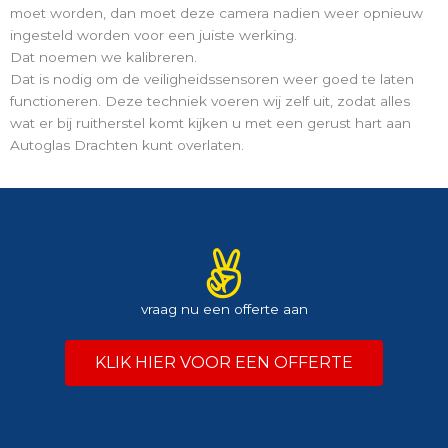
moet worden, dan moet deze camera nadien weer opnieuw
ingesteld worden voor een juiste werking.
Dat noemen we kalibreren.
Dat is nodig om de veiligheidssensoren weer goed te laten
functioneren. Deze techniek voeren wij zelf uit, zodat alles
wat er bij ruitherstel komt kijken u met een gerust hart aan
Autoglas Drachten kunt overlaten.
vraag nu een offerte aan
KLIK HIER VOOR EEN OFFERTE